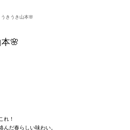
うきうき山本🌸
本🌸
これ！
絡んだ春らしい味わい。