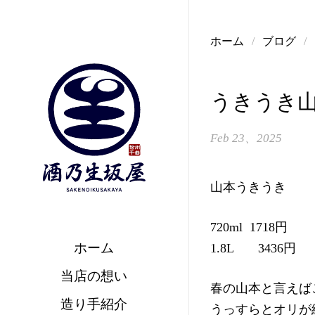
コンテンツへスキップ
ホーム
/
ブログ
/
うきうき山
Feb 23、2025
山本うきうき
720ml 1718円
ホーム
1.8L 3436円
当店の想い
春の山本と言えば
造り手紹介
うっすらとオリが