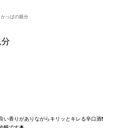
かっぱの親分
親分
良い香りがありながらキリッとキレる辛口酒❗️
吟醸です🌟