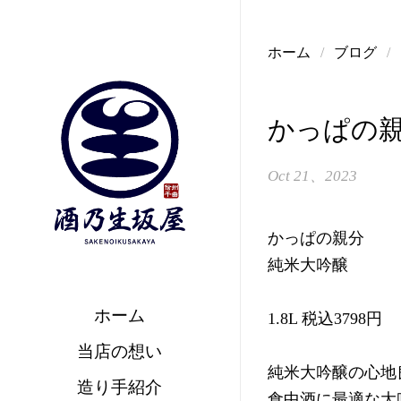
コンテンツへスキップ
ホーム
/
ブログ
/
かっぱの
Oct 21、2023
かっぱの親分
純米大吟醸
ホーム
1.8L 税込3798円
当店の想い
純米大吟醸の心地
造り手紹介
食中酒に最適な大