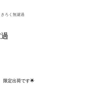
きろく無濾過
濾過
 限定出荷です🌟