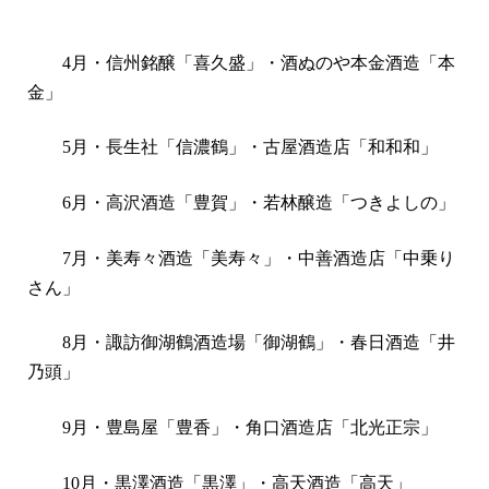
4
月・信州銘醸「喜久盛」・酒ぬのや本金酒造「本
金」
5
月・長生社「信濃鶴」・古屋酒造店「和和和」
6
月・高沢酒造「豊賀」・若林醸造「つきよしの」
7
月・美寿々酒造「美寿々」・中善酒造店「中乗り
さん」
8
月・諏訪御湖鶴酒造場「御湖鶴」・春日酒造「井
乃頭」
9
月・豊島屋「豊香」・角口酒造店「北光正宗」
10
月・黒澤酒造「黒澤」・高天酒造「高天」