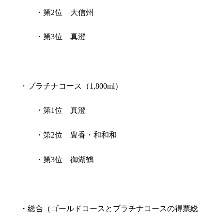
・第
2
位 大信州
・第
3
位 真澄
・プラチナコース（
1,800ml
）
・第
1
位 真澄
・第
2
位 豊香・和和和
・第
3
位 御湖鶴
・総合（ゴールドコースとプラチナコースの得票総