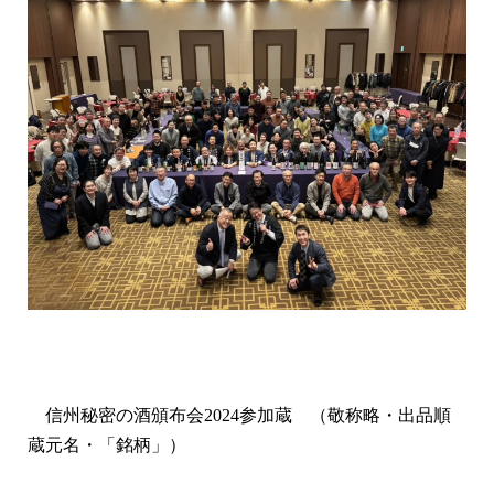
信州秘密の酒頒布会
2024
参加蔵 （敬称略・出品順
蔵元名・「銘柄」）