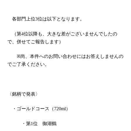
各部門上位
3
位は以下となります。
（第
4
位以降も、大きな差がございませんでしたの
で、併せてご報告します）
※
尚、本件へのお問い合わせにはお答えしませんの
でご了承ください。
〈銘柄で発表〉
・ゴールドコース（
720ml
）
・第
1
位 御湖鶴