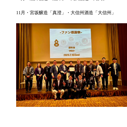
11
月・宮坂醸造「真澄」・大信州酒造「大信州」