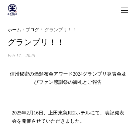
ショッピ
コンテンツへスキップ
ホーム
/
ブログ
/
グランプリ！！
グランプリ！！
Feb 17、2025
信州秘密の酒頒布会アワード
2024
グランプリ発表会及
びファン感謝祭の御礼とご報告
2025
年
2
月
16
日、上田東急
REI
ホテルにて、表記発表
会を開催させていただきました。