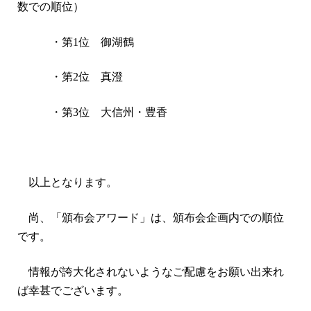
数での順位）
・第
1
位 御湖鶴
・第
2
位 真澄
・第
3
位 大信州・豊香
以上となります。
尚、「頒布会アワード」は、頒布会企画内での順位
です。
情報が誇大化されないようなご配慮をお願い出来れ
ば幸甚でございます。