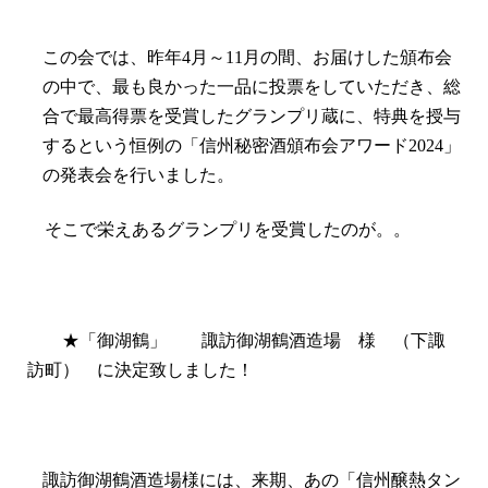
この会では、昨年
4
月～
11
月の間、お届けした頒布会
の中で、最も良かった一品に投票をしていただき、総
合で最高得票を受賞したグランプリ蔵に、特典を授与
するという恒例の「信州秘密酒頒布会アワード
2024
」
の発表会を行いました。
そこで栄えあるグランプリを受賞したのが。。
★「御湖鶴」 諏訪御湖鶴酒造場 様 （下諏
訪町） に決定致しました！
諏訪御湖鶴酒造場様には、来期、あの「信州醸熱タン