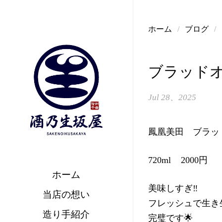
コンテンツへスキップ
ホーム
/
ブログ
/
ブラッドオ
Jul 28、2025
鳳凰美田 ブラッ
720ml 2000円
ホーム
美味しすぎ‼️
当店の想い
フレッシュで生き
造り手紹介
完璧です🌟