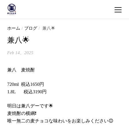
ショッピ
コンテンツへスキップ
ホーム
/
ブログ
/
兼八🌟
兼八🌟
Feb 14、2025
兼八 麦焼酎
720ml 税込1650円
1.8L 税込3190円
明日は兼八デーです🌟
麦焼酎の横綱❗️
唯一無二の麦チョコな味わいをお楽しみください😊