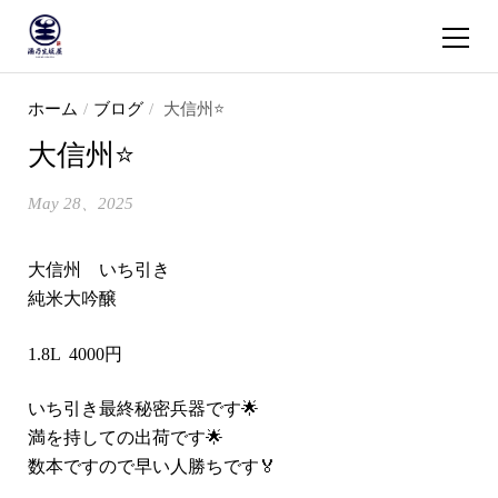
ショッピ
コンテンツへスキップ
ホーム
/
ブログ
/
大信州⭐️
大信州⭐️
May 28、2025
大信州 いち引き
純米大吟醸
1.8L 4000円
いち引き最終秘密兵器です🌟
満を持しての出荷です🌟
数本ですので早い人勝ちです🏅