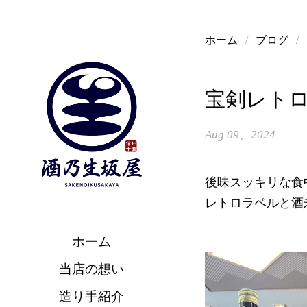
コンテンツへスキップ
ホーム
/
ブログ
/
宝剣レト
Aug 09、2024
後味スッキリな食
レトロラベルと酒
ホーム
当店の想い
造り手紹介