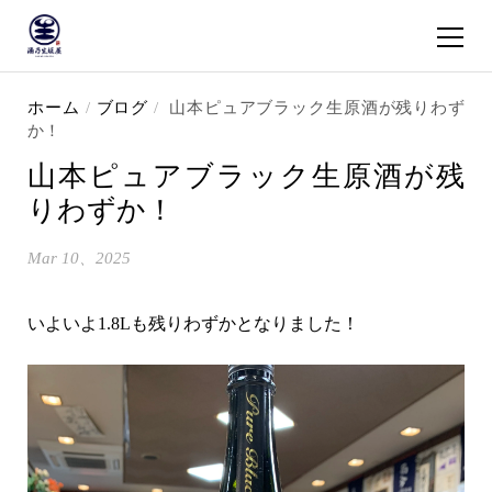
ショッピ
コンテンツへスキップ
ホーム
/
ブログ
/
山本ピュアブラック生原酒が残りわず
か！
山本ピュアブラック生原酒が残
りわずか！
Mar 10、2025
いよいよ1.8Lも残りわずかとなりました！