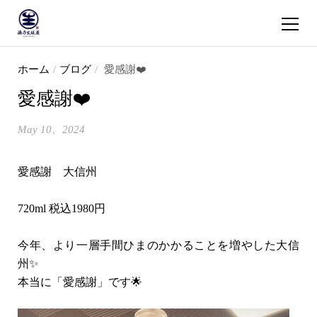
ショッピ
コンテンツへスキップ
ホーム
/
ブログ
/
愛感謝❤️
愛感謝❤️
May 10、2024
愛感謝 大信州
720ml 税込1980円
今年、より一層手間ひまのかかることを増やした大信
州✨
本当に「愛感謝」です🌟