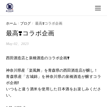
ショッピ
コンテンツへスキップ
ホーム
/
ブログ
/
最高❣️コラボ企画
最高❣️コラボ企画
May 02、2023
西田酒造店と泉橋酒造のコラボ企画❣️
神奈川県産「楽風舞」を青森県の西田酒造店が醸し！
青森県産「古城錦」を神奈川県の泉橋酒造が醸すコラ
ボ企画❗️
いつもと違う酒米を使用した日本酒をお楽しみくださ
い。