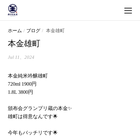
ショッピ
コンテンツへスキップ
ホーム
/
ブログ
/
本金雄町
本金雄町
Jul 11、2024
本金純米吟醸雄町
720ml 1900円
1.8L 3800円
頒布会グランプリ蔵の本金✨
雄町は得意なんです🌟
今年もバッチリです🌟