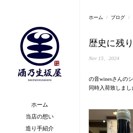
コンテンツへスキップ
ホーム
/
ブログ
/
歴史に残
Nov 15、2024
の音winesさん
同時入荷致しまし
ホーム
当店の想い
造り手紹介