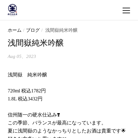
ショッピ
コンテンツへスキップ
ホーム
/
ブログ
/
浅間嶽純米吟醸
浅間嶽純米吟醸
Aug 05、2023
浅間嶽 純米吟醸
720ml 税込1782円
1.8L 税込3432円
信州随一の硬水仕込み❣️
この季節、バランスが最高になっています。
夏に浅間嶽のようなかっちりとしたお酒は貴重です🌟