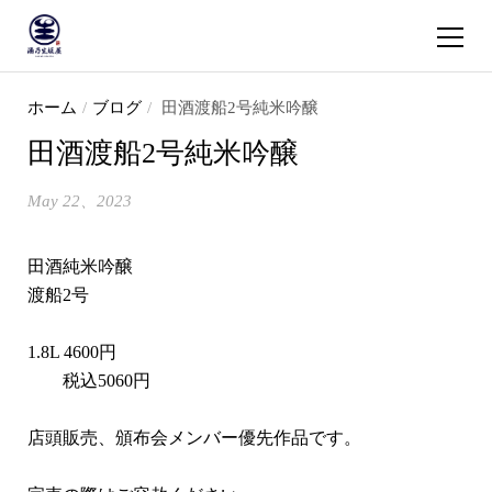
ショッピ
コンテンツへスキップ
ホーム
/
ブログ
/
田酒渡船2号純米吟醸
田酒渡船2号純米吟醸
May 22、2023
田酒純米吟醸
渡船2号
1.8L 4600円
税込5060円
店頭販売、頒布会メンバー優先作品です。