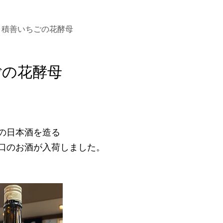
積善いちごの花酵母
ごの花酵母
の日本酒を造る
口のお酒が入荷しました。