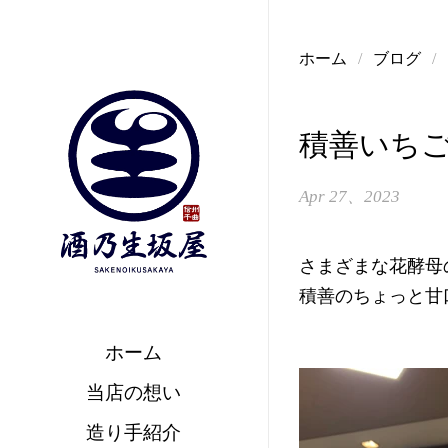
コンテンツへスキップ
ホーム
/
ブログ
/
積善いち
Apr 27、2023
さまざまな花酵母
積善のちょっと甘
ホーム
当店の想い
造り手紹介