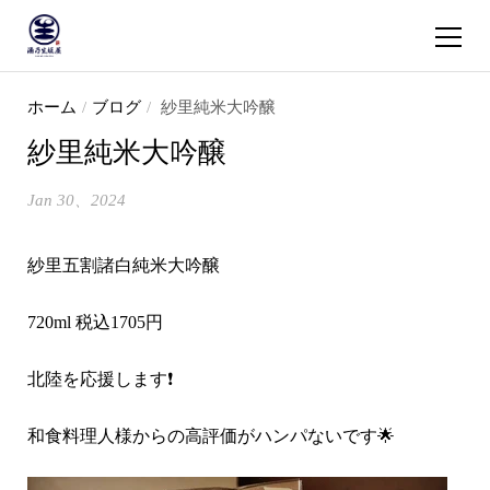
ショッピ
コンテンツへスキップ
ホーム
/
ブログ
/
紗里純米大吟醸
紗里純米大吟醸
Jan 30、2024
紗里五割諸白純米大吟醸
720ml 税込1705円
北陸を応援します❗️
和食料理人様からの高評価がハンパないです🌟