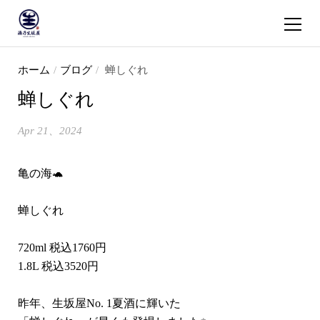
ショッピ
コンテンツへスキップ
ホーム
/
ブログ
/
蝉しぐれ
蝉しぐれ
Apr 21、2024
亀の海🐢
蝉しぐれ
720ml 税込1760円
1.8L 税込3520円
昨年、生坂屋No. 1夏酒に輝いた