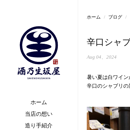
コンテンツへスキップ
ホーム
/
ブログ
/
辛口シャ
Aug 04、2024
暑い夏は白ワイン
辛口のシャブリの
ホーム
当店の想い
造り手紹介