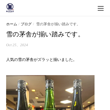
ショッピ
コンテンツへスキップ
ホーム
/
ブログ
/
雪の茅舎が揃い踏みです。
雪の茅舎が揃い踏みです。
Oct 25、2024
人気の雪の茅舎がズラッと揃いました。