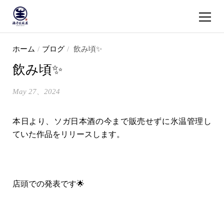
ショッピ
コンテンツへスキップ
ホーム
/
ブログ
/
飲み頃✨
飲み頃✨
May 27、2024
本日より、ソガ日本酒の今まで販売せずに氷温管理し
ていた作品をリリースします。
店頭での発表です
🌟