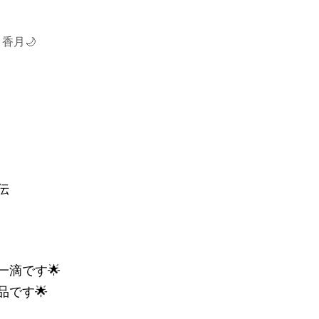
香月🌙
伝
一滴です🌟
品です🌟