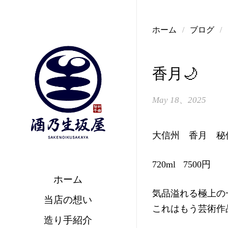
コンテンツへスキップ
ホーム
/
ブログ
/
香月🌙
May 18、2025
大信州 香月 秘
720ml 7500円
ホーム
気品溢れる極上の
当店の想い
これはもう芸術作
造り手紹介