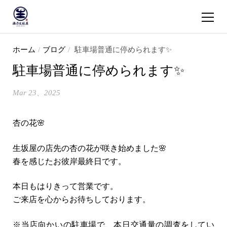
ショッピ
コンテンツへスキップ
ホーム
/
ブログ
/
駐車場普通に停められます✨
駐車場普通に停められます✨
Mar 23、2025
杏の花🌸
生坂屋の店先の杏の花が咲き始めました🌸
春を感じたお彼岸最終日です。
本日もはりきって営業です。
ご来店を心からお待ちしております。
※当店向かいの駐車場で、本日交通量の調査をしてい