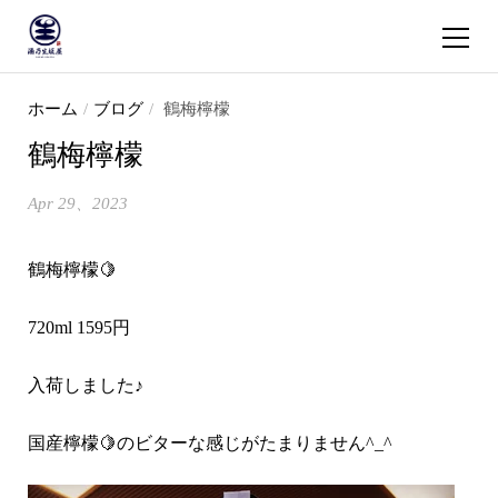
ショッピ
コンテンツへスキップ
ホーム
/
ブログ
/
鶴梅檸檬
鶴梅檸檬
Apr 29、2023
鶴梅檸檬🍋
720ml 1595円
入荷しました♪
国産檸檬🍋のビターな感じがたまりません^_^