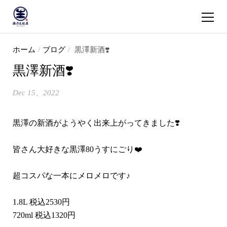
ショッピ
コンテンツへスキップ
ホーム
/
ブログ
/
黒澤新酒❣️
黒澤新酒❣️
Dec 15、2022
黒澤の新酒がようやく出来上がってきました❣️
皆さん大好きな黒澤80うすにごり❤️
超コスパな一本にメロメロです♪
1.8L 税込2530円
720ml 税込1320円