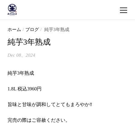
ショッピ
コンテンツへスキップ
ホーム
/
ブログ
/
純芋3年熟成
純芋3年熟成
Dec 08、2024
純芋3年熟成
1.8L 税込3960円
旨味と甘味が調和してとてもまろやか‼️
完売の際はご容赦ください。